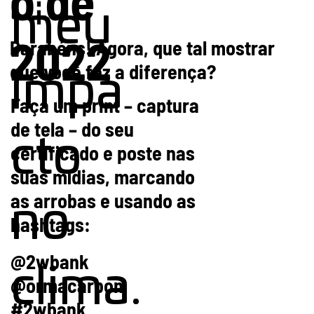
meu
2022
Parabéns! Agora, que tal mostrar
que você fez a diferença?
impa
Faça um print – captura
de tela – do seu
cto
certificado e poste nas
suas mídias, marcando
as arrobas e usando as
no
hashtags:
@2wbank
clima.
@ormacarbon
#2wbank