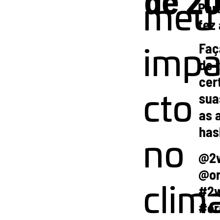
Par
meu
fez
Faç
imp
de 
cer
sua
cto
as 
has
no
@2
@o
#2
clima
#or