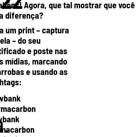
abéns! Agora, que tal mostrar que você
 a diferença?
a um print – captura
a
tela – do seu
tificado e poste nas
s mídias, marcando
arrobas e usando as
htags:
wbank
rmacarbon
wbank
.
macarbon