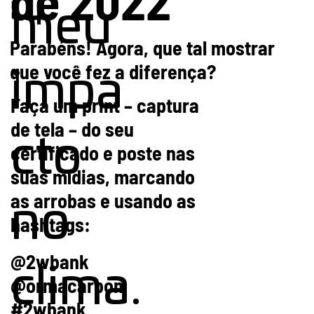
meu
Parabéns! Agora, que tal mostrar
que você fez a diferença?
impa
Faça um print – captura
de tela – do seu
cto
certificado e poste nas
suas mídias, marcando
as arrobas e usando as
no
hashtags:
@2wbank
clima.
@ormacarbon
#2wbank