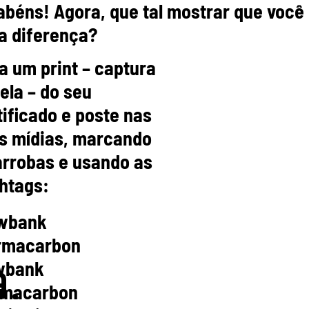
abéns! Agora, que tal mostrar que você
 a diferença?
a um print – captura
a
tela – do seu
tificado e poste nas
s mídias, marcando
arrobas e usando as
htags:
wbank
rmacarbon
wbank
.
macarbon