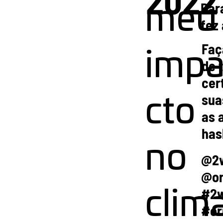
Par
meu
fez
Faç
imp
de 
cer
sua
cto
as 
has
no
@2
@o
#2
clima
#or