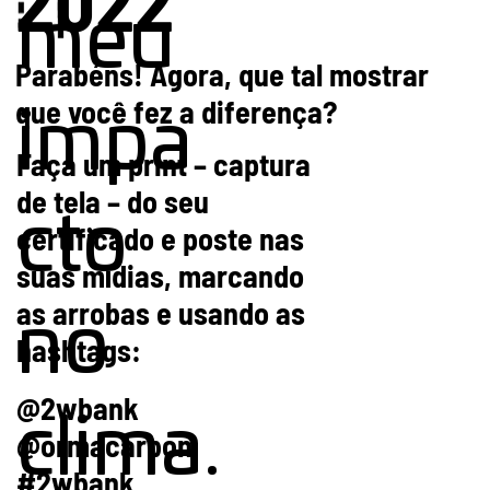
meu
Parabéns! Agora, que tal mostrar
que você fez a diferença?
impa
Faça um print – captura
de tela – do seu
cto
certificado e poste nas
suas mídias, marcando
as arrobas e usando as
no
hashtags:
@2wbank
clima.
@ormacarbon
#2wbank