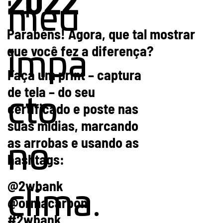
meu
Parabéns! Agora, que tal mostrar
que você fez a diferença?
impa
Faça um print – captura
de tela – do seu
cto
certificado e poste nas
suas mídias, marcando
as arrobas e usando as
no
hashtags:
@2wbank
clima.
@ormacarbon
#2wbank