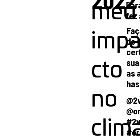
Par
meu
fez
Faç
imp
de 
cer
sua
cto
as 
has
no
@2
@o
#2
clima
#or