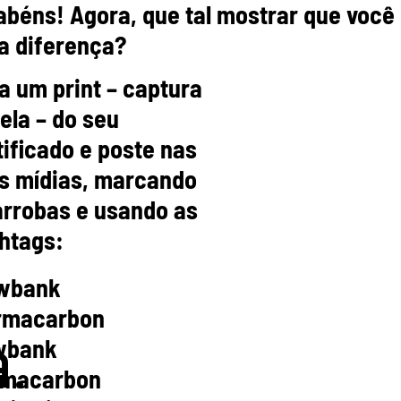
abéns! Agora, que tal mostrar que você
 a diferença?
a um print – captura
a
tela – do seu
tificado e poste nas
s mídias, marcando
arrobas e usando as
htags:
wbank
rmacarbon
wbank
.
macarbon