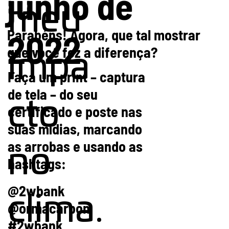
junho de
meu
Parabéns! Agora, que tal mostrar
2022
que você fez a diferença?
impa
Faça um print – captura
de tela – do seu
cto
certificado e poste nas
suas mídias, marcando
as arrobas e usando as
no
hashtags:
@2wbank
clima.
@ormacarbon
#2wbank