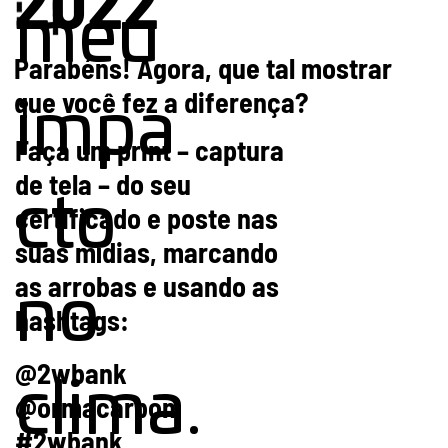
meu
Parabéns! Agora, que tal mostrar
que você fez a diferença?
impa
Faça um print – captura
de tela – do seu
cto
certificado e poste nas
suas mídias, marcando
as arrobas e usando as
no
hashtags:
@2wbank
clima.
@ormacarbon
#2wbank