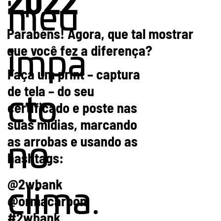
meu
Parabéns! Agora, que tal mostrar
que você fez a diferença?
impa
Faça um print – captura
de tela – do seu
cto
certificado e poste nas
suas mídias, marcando
as arrobas e usando as
no
hashtags:
@2wbank
clima.
@ormacarbon
#2wbank