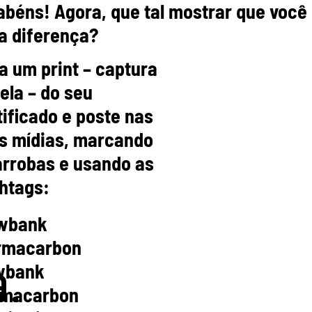
abéns! Agora, que tal mostrar que você
 a diferença?
a um print – captura
a
tela – do seu
tificado e poste nas
s mídias, marcando
arrobas e usando as
htags:
wbank
rmacarbon
wbank
.
macarbon