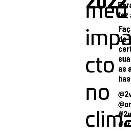
Par
meu
fez
Faç
imp
de 
cer
sua
cto
as 
has
no
@2
@o
#2
clima
#or