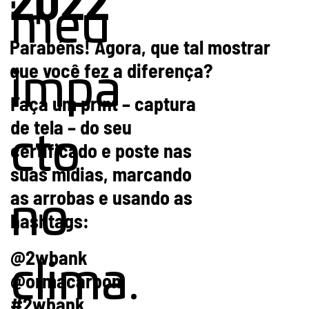
meu
Parabéns! Agora, que tal mostrar
que você fez a diferença?
impa
Faça um print – captura
de tela – do seu
cto
certificado e poste nas
suas mídias, marcando
as arrobas e usando as
no
hashtags:
@2wbank
clima.
@ormacarbon
#2wbank