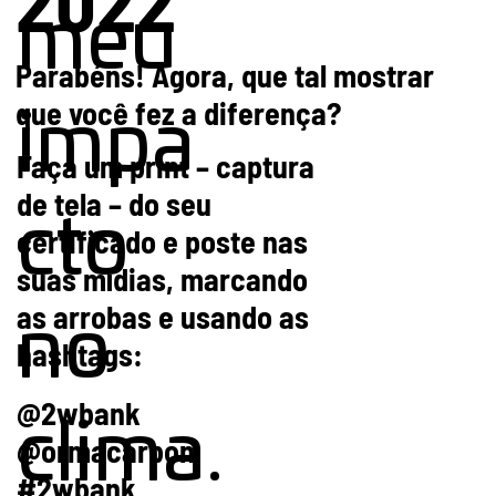
meu
Parabéns! Agora, que tal mostrar
que você fez a diferença?
impa
Faça um print – captura
de tela – do seu
cto
certificado e poste nas
suas mídias, marcando
as arrobas e usando as
no
hashtags:
@2wbank
clima.
@ormacarbon
#2wbank