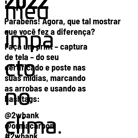
meu
Parabéns! Agora, que tal mostrar
que você fez a diferença?
impa
Faça um print – captura
de tela – do seu
cto
certificado e poste nas
suas mídias, marcando
as arrobas e usando as
no
hashtags:
@2wbank
clima.
@ormacarbon
#2wbank