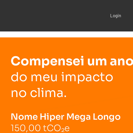
Login