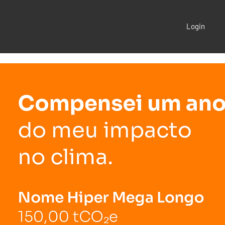
Login