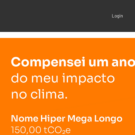
Login