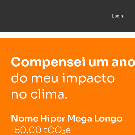
Login