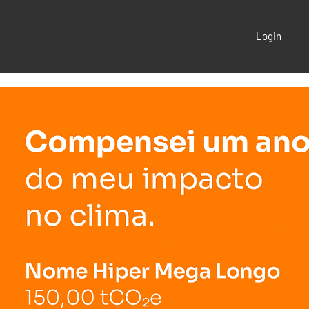
Login