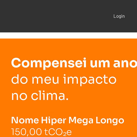
Login