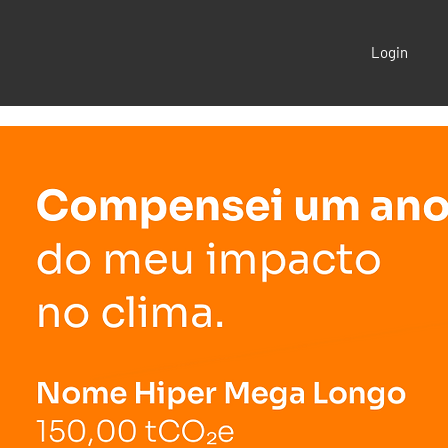
Login