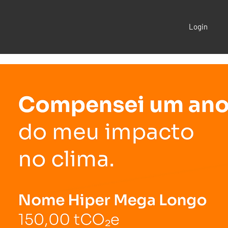
Login