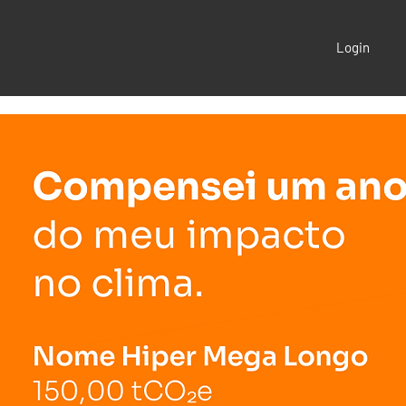
Login