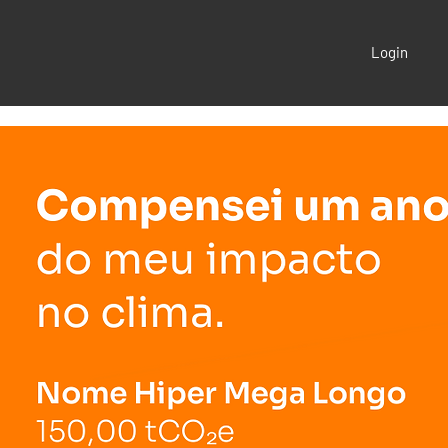
Login