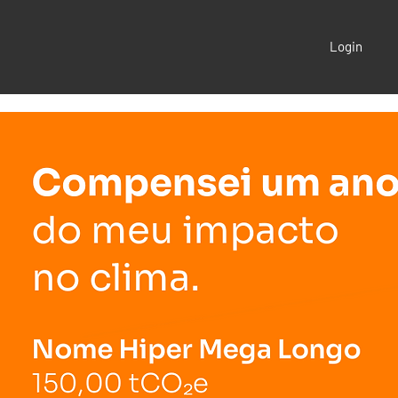
Login