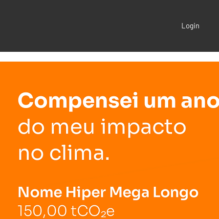
Login