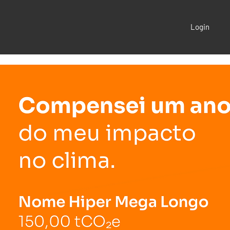
Login