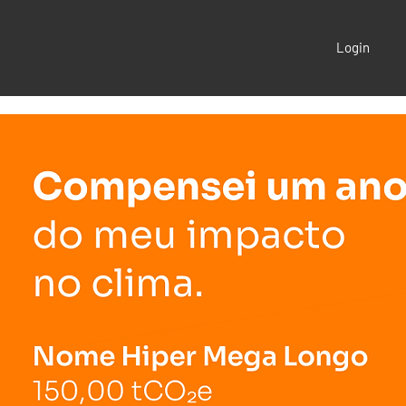
Login