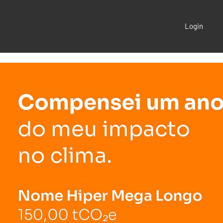
Login