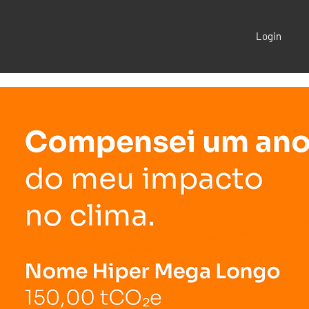
Login