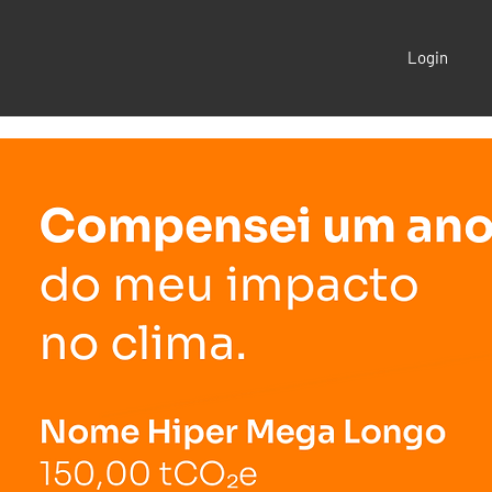
Login