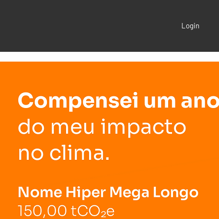
Login