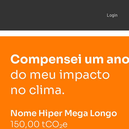
Login