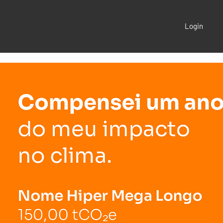
Login