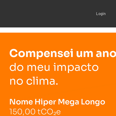
Login