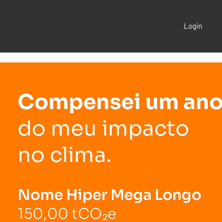
Login