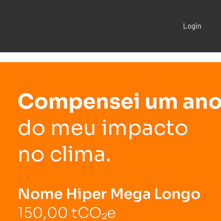
Login