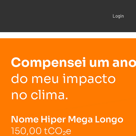
Login