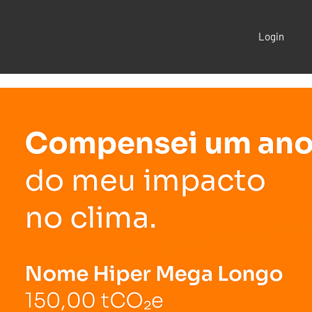
Login