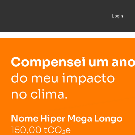
Login