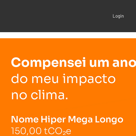
Login