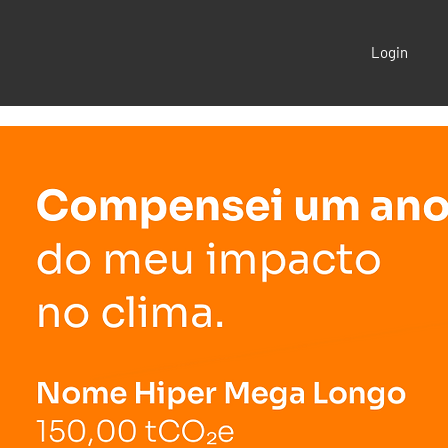
Login