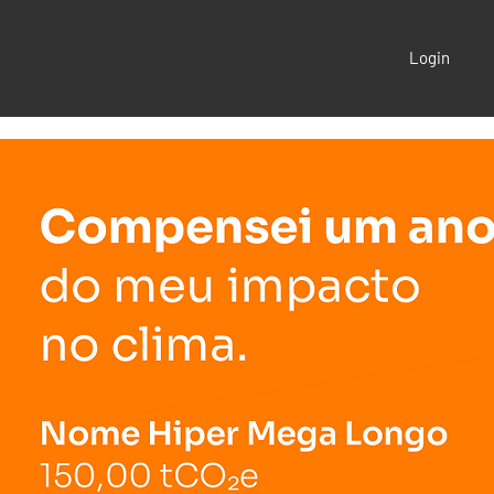
Login