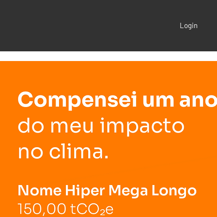
Login