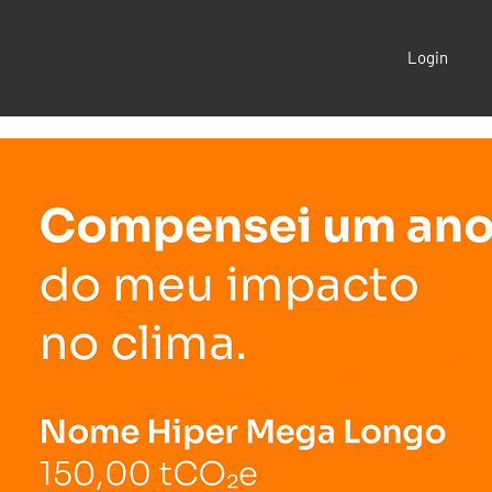
Login