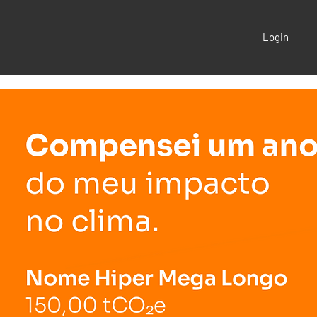
Login