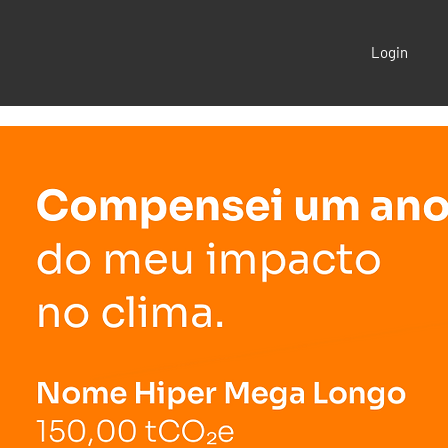
Login