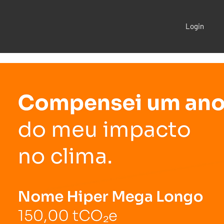
Login