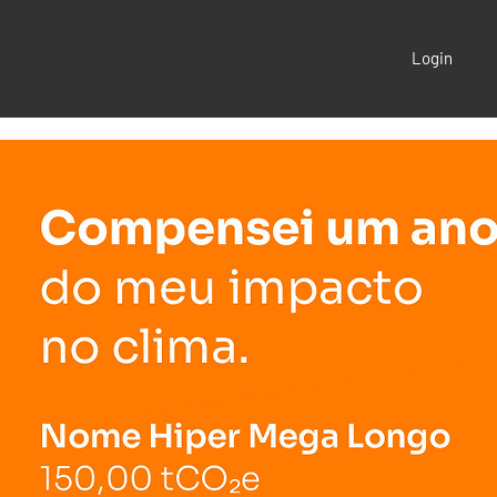
Login