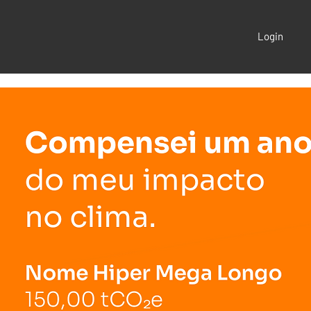
Login